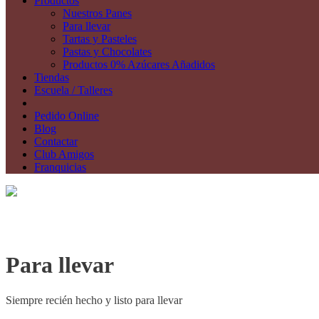
Productos
Nuestros Panes
Para llevar
Tartas y Pasteles
Pastas y Chocolates
Productos 0% Azúcares Añadidos
Tiendas
Escuela / Talleres
Pedido Online
Blog
Contactar
Club Amigos
Franquicias
Para llevar
Siempre recién hecho y listo para llevar