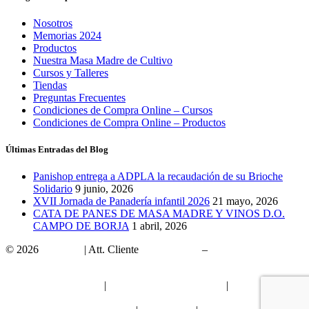
Nosotros
Memorias 2024
Productos
Nuestra Masa Madre de Cultivo
Cursos y Talleres
Tiendas
Preguntas Frecuentes
Condiciones de Compra Online – Cursos
Condiciones de Compra Online – Productos
Últimas Entradas del Blog
Panishop entrega a ADPLA la recaudación de su Brioche
Solidario
9 junio, 2026
XVII Jornada de Panadería infantil 2026
21 mayo, 2026
CATA DE PANES DE MASA MADRE Y VINOS D.O.
CAMPO DE BORJA
1 abril, 2026
© 2026
Panishop
| Att. Cliente
902 10 15 00
–
panishop@panishop.com
Franquicias Panadería
|
Proyectos y Subvenciones
|
Política
Privacidad