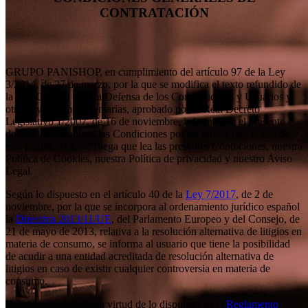
CONTRATACIÓN
GRUPO PANISHOP, en cumplimiento del artículo 97 de la Ley
3/2014, de 27 de marzo, por la que se modifica el texto refundido de
la Ley General para la Defensa de los Consumidores y Usuarios y
otras leyes complementarias, aprobado por el Real Decreto
Legislativo 1/2007, de 16 de noviembre, informa que el presente
documento establece las Condiciones por las que se rige el uso de
esta página web. Se ruega que lea las presentes Condiciones, nuestra
Política de Cookies, nuestra Política de privacidad y nuestro Aviso
Legal.
Según lo dispuesto en el artículo 40 de la
Ley 7/2017
, de 2 de
noviembre, por la que se incorpora al ordenamiento jurídico español
la
Directiva 2013/11/UE
, del Parlamento Europeo y del Consejo, de
21 de mayo de 2013, relativa a la resolución alternativa de litigios en
materia de consumo, se informa al usuario que tiene la posibilidad
de acudir a una entidad acreditada de resolución alternativa de
litigios en caso de existir cualquier controversia en materia de
consumo.
Del mismo modo, y en virtud de lo dispuesto en el
Reglamento