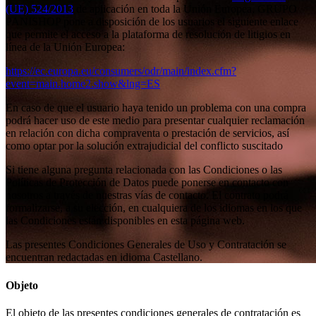
(UE) 524/2013
de aplicación en toda la Unión Europea, GRUPO
PANISHOP pone a disposición de los usuarios el siguiente enlace
que permite el acceso a la plataforma de resolución de litigios en
línea de la Unión Europea:
https://ec.europa.eu/consumers/odr/main/index.cfm?
event=main.home2.show&lng=ES
En caso de que el usuario haya tenido un problema con una compra
podrá hacer uso de este medio para presentar cualquier reclamación
en relación con dicha compraventa o prestación de servicios, así
como optar por la solución extrajudicial del conflicto suscitado
Si tiene alguna pregunta relacionada con las Condiciones o las
Políticas de Protección de Datos puede ponerse en contacto con
nosotros a través de nuestras vías de contacto. El contrato podrá
formalizarse, a su elección, en cualquiera de los idiomas en los que
las Condiciones están disponibles en esta página web.
Las presentes Condiciones Generales de Uso y Contratación se
encuentran redactadas en idioma Castellano.
Objeto
El objeto de las presentes condiciones generales de contratación es