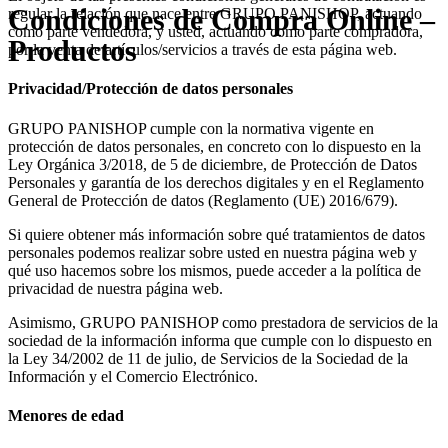
Condiciones de Compra Online –
regular la relación que nace entre GRUPO PANISHOP, actuando
como parte vendedora, y usted, actuando como parte compradora,
Productos
por la venta de artículos/servicios a través de esta página web.
Privacidad/Protección de datos personales
GRUPO PANISHOP cumple con la normativa vigente en
protección de datos personales, en concreto con lo dispuesto en la
Ley Orgánica 3/2018, de 5 de diciembre, de Protección de Datos
Personales y garantía de los derechos digitales y en el Reglamento
General de Protección de datos (Reglamento (UE) 2016/679).
Si quiere obtener más información sobre qué tratamientos de datos
personales podemos realizar sobre usted en nuestra página web y
qué uso hacemos sobre los mismos, puede acceder a la política de
privacidad de nuestra página web.
Asimismo, GRUPO PANISHOP como prestadora de servicios de la
sociedad de la información informa que cumple con lo dispuesto en
la Ley 34/2002 de 11 de julio, de Servicios de la Sociedad de la
Información y el Comercio Electrónico.
Menores de edad