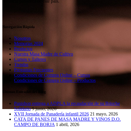
industria panadera de este país.
Navegación Rápida
Nosotros
Memorias 2024
Productos
Nuestra Masa Madre de Cultivo
Cursos y Talleres
Tiendas
Preguntas Frecuentes
Condiciones de Compra Online – Cursos
Condiciones de Compra Online – Productos
Últimas Entradas del Blog
Panishop entrega a ADPLA la recaudación de su Brioche
Solidario
9 junio, 2026
XVII Jornada de Panadería infantil 2026
21 mayo, 2026
CATA DE PANES DE MASA MADRE Y VINOS D.O.
CAMPO DE BORJA
1 abril, 2026