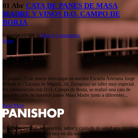
01 Abr
CATA DE PANES DE MASA
MADRE Y VINOS D.O. CAMPO DE
BORJA
Posted at 10:00h
in
Blog
0 Comentarios
Share
El pasado 25 de marzo tuvo lugar en nuestra Escuela Artesana Jorge
Rébola (C/ Lacarra de Miguel, 24, Zaragoza) un taller muy especial.
En colaboración con D.O. Campo de Borja, se realizó una cata de
una selección de nuestros panes Masa Madre junto a diferentes...
Read More
Tradición, calidad, innovación, sabor y cuidado de salud son nuestra
razón de ser. Panishop es hoy en día unos de los líderes de la