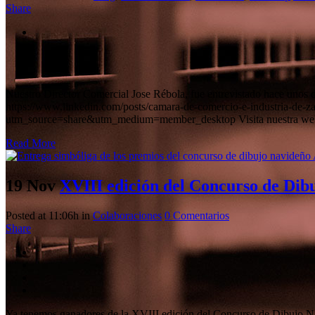
Share
Nuestro Director Comercial Jose Rébola, fue entrevistado hace unos d
https://www.linkedin.com/posts/camara-de-comercio-e-industria
utm_source=share&utm_medium=member_desktop Visita nuestra web en 
Read More
19 Nov
XVIII edición del Concurso de Di
Posted at 11:06h
in
Colaboraciones
0 Comentarios
Share
Ya tenemos ganadores de la XVIII edición del Concurso de Dibujo Na