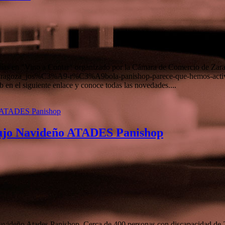
ías en "Vino a Contar" organizado por la Cámara de Comercio de Zaragoz
-de-zaragoza_jos%C3%A9-r%C3%A9bola-panishop-parece-que-hemos-a
el siguiente enlace y conoce todas las novedades....
bujo Navideño ATADES Panishop
videño Atades Panishop. Cerca de 400 personas con discapacidad de 20