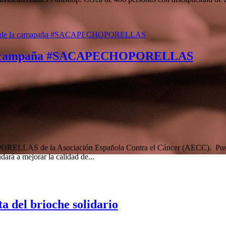
.
 a la campaña #SACAPECHOPORELLAS
LLAS de la Asociación Española Contra el Cáncer (AECC). Pusimos a 
rá a mejorar la calidad de...
ta del brioche solidario