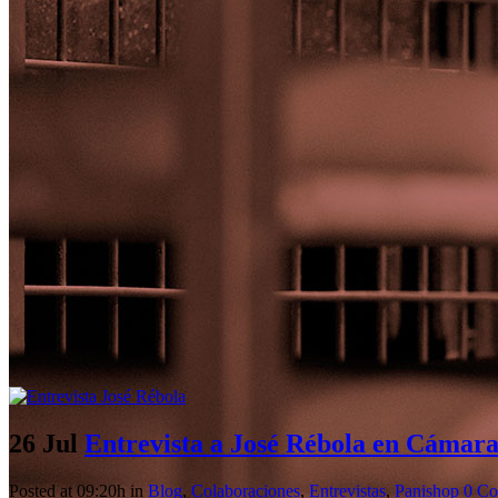
26 Jul
Entrevista a José Rébola en Cámar
Posted at 09:20h
in
Blog
,
Colaboraciones
,
Entrevistas
,
Panishop
0 Co