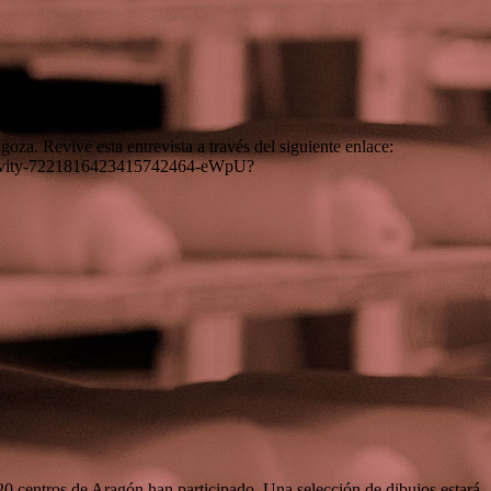
a. Revive esta entrevista a través del siguiente enlace:
ctivity-7221816423415742464-eWpU?
 centros de Aragón han participado. Una selección de dibujos estará