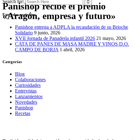
Search for:
Panishop recibe el premio
«Aragón, empresa y futuro»
Entradas recientes
Panishop entrega a ADPLA la recaudación de su Brioche
Solidario
9 junio, 2026
XVII Jornada de Panadería infantil 2026
21 mayo, 2026
CATA DE PANES DE MASA MADRE Y VINOS D.O.
CAMPO DE BORJA
1 abril, 2026
Categorías
Blog
Colaboraciones
Curiosidades
Entrevistas
Lanzamientos
Novedades
Panishop
Recetas