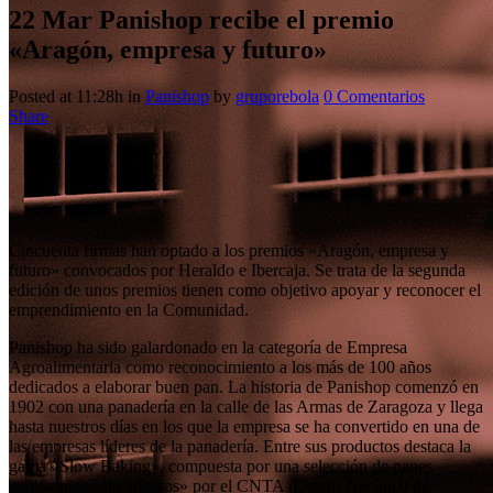
22 Mar
Panishop recibe el premio
«Aragón, empresa y futuro»
Posted at 11:28h
in
Panishop
by
gruporebola
0 Comentarios
Share
Cincuenta firmas han optado a los premios «Aragón, empresa y
futuro» convocados por Heraldo e Ibercaja. Se trata de la segunda
edición de unos premios tienen como objetivo apoyar y reconocer el
emprendimiento en la Comunidad.
Panishop ha sido galardonado en la categoría de Empresa
Agroalimentaria como reconocimiento a los más de 100 años
dedicados a elaborar buen pan. La historia de Panishop comenzó en
1902 con una panadería en la calle de las Armas de Zaragoza y llega
hasta nuestros días en los que la empresa se ha convertido en una de
las empresas líderes de la panadería. Entre sus productos destaca la
gama «Slow Baking», compuesta por una selección de panes
certificados «sin aditivos» por el CNTA (Centro Nacional de