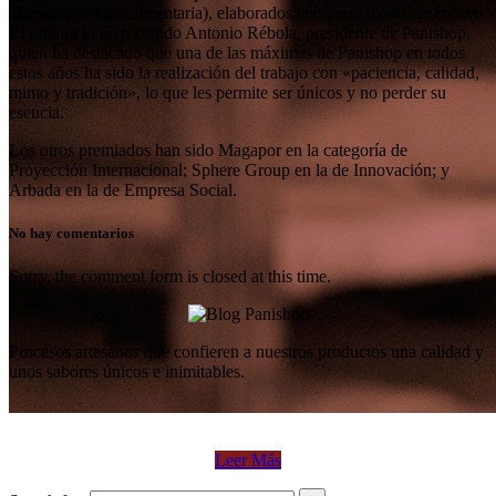
Tecnología Agroalimentaria), elaborados con masa madre de cultivo.
El premio lo ha recogido Antonio Rébola, presidente de Panishop,
quien ha destacado que una de las máximas de Panishop en todos
estos años ha sido la realización del trabajo con «paciencia, calidad,
mimo y tradición», lo que les permite ser únicos y no perder su
esencia.
Los otros premiados han sido Magapor en la categoría de
Proyección Internacional; Sphere Group en la de Innovación; y
Arbada en la de Empresa Social.
No hay comentarios
Sorry, the comment form is closed at this time.
Procesos artesanos que confieren a nuestros productos una calidad y
unos sabores únicos e inimitables.
Leer Más