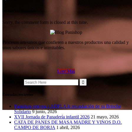
No hay comentarios
Sorry, the comment form is closed at this time.
Procesos artesanos que confieren a nuestros productos una calidad y
unos sabores únicos e inimitables.
Leer Más
Search for:
Entradas recientes
Panishop entrega a ADPLA la recaudación de su Brioche
Solidario
9 junio, 2026
XVII Jornada de Panadería infantil 2026
21 mayo, 2026
CATA DE PANES DE MASA MADRE Y VINOS D.O.
CAMPO DE BORJA
1 abril, 2026