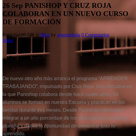
26 Sep
PANISHOP Y CRUZ ROJA
COLABORAN EN UN NUEVO CURSO
DE FORMACIÓN
Posted at 08:10h
in
Blog
by
gruporebola
0 Comentarios
Share
De nuevo otro año más arranca el programa “APRENDER
TRABAJANDO”, impulsado por Cruz Roja. Una iniciativa en
la que Panishop colabora desde hace cuatro años, 16
alumnos se forman en nuestra Escuela y practican en las
tiendas durante tres meses. Desde Panishop intentamos
integrar a un alto porcentaje de los participantes a nuestra
plantilla y darles la oportunidad de demostrar todo lo
aprendido.