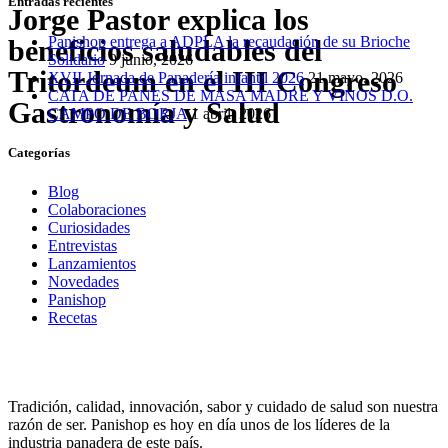
Entradas recientes
Jorge Pastor explica los
Panishop entrega a ADPLA la recaudación de su Brioche
beneficios saludables del
Solidario
9 junio, 2026
Tritordeum en el III Congreso
XVII Jornada de Panadería infantil 2026
21 mayo, 2026
CATA DE PANES DE MASA MADRE Y VINOS D.O.
Gastronomía y Salud
CAMPO DE BORJA
1 abril, 2026
Categorías
Blog
Colaboraciones
Curiosidades
Entrevistas
Lanzamientos
Novedades
Panishop
Recetas
Tradición, calidad, innovación, sabor y cuidado de salud son nuestra
razón de ser. Panishop es hoy en día unos de los líderes de la
industria panadera de este país.