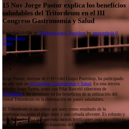
15 Nov
Jorge Pastor explica los beneficios
saludables del Tritordeum en el III
Congreso Gastronomía y Salud
Posted at 14:03h
in
Colaboraciones
,
Panishop
by
gruporebola
0
Comentarios
Share
Jorge Pastor, director de I+D+i del Grupo Panishop, ha participado
un año más en
el Congreso Gastronomía y Salud
. En esta tercera
edición Jorge Pastor, junto con Pilar Barceló (directora de
Tritordeum
), ha ahondado en los beneficios de la utilización del
cereal Tritordeum en la elaboración de panes saludables.
El Tritordeum es un cereal que nace como resultado de la
combinación entre el trigo duro y una cebada silvestre. Es robusto y
más sostenible, ya que necesita menos fertilizantes para su cultivo y
permite un mayor aprovechamiento del agua. De intenso color