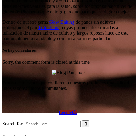
amarillo tiene sabor dulce y aroma tostado. Además de todo ello,
tiene enormes ventajas para la salud, sobre todo por su bajo nivel de
gluten (60 % menos que el trigo), lo que hace que se digiera mejor.
Dentro de nuestra gama
Slow Baking
de panes sin aditivos
elaboramos el pan
Tritordeum
, cuyas propiedades sumadas a la
utilización de masa madre de cultivo y largos reposos hace de este
pan un alimento saludable y con un sabor muy particular.
No hay comentarios
Sorry, the comment form is closed at this time.
Procesos artesanos que confieren a nuestros productos una calidad y
unos sabores únicos e inimitables.
Leer Más
Search for: