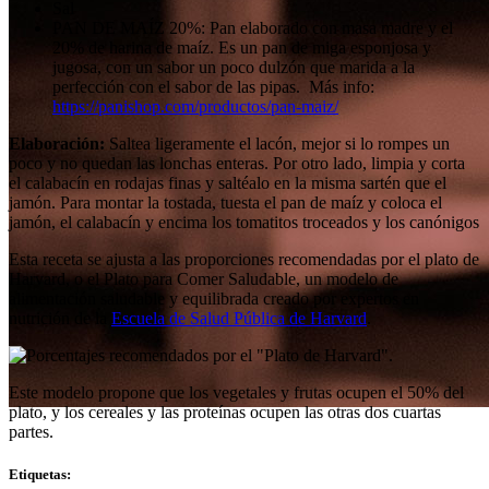
Sal
PAN DE MAÍZ 20%: Pan elaborado con masa madre y el
20% de harina de maíz. Es un pan de miga esponjosa y
jugosa, con un sabor un poco dulzón que marida a la
perfección con el sabor de las pipas. Más info:
https://panishop.com/productos/pan-maiz/
Elaboración:
Saltea ligeramente el lacón, mejor si lo rompes un
poco y no quedan las lonchas enteras. Por otro lado, limpia y corta
el calabacín en rodajas finas y saltéalo en la misma sartén que el
jamón. Para montar la tostada, tuesta el pan de maíz y coloca el
jamón, el calabacín y encima los tomatitos troceados y los canónigos
Esta receta se ajusta a las proporciones recomendadas por el plato de
Harvard, o el Plato para Comer Saludable, un modelo de
alimentación saludable y equilibrada creado por expertos en
nutrición de la
Escuela de Salud Pública de Harvard
.
Este modelo propone que los vegetales y frutas ocupen el 50% del
plato, y los cereales y las proteínas ocupen las otras dos cuartas
partes.
Etiquetas: