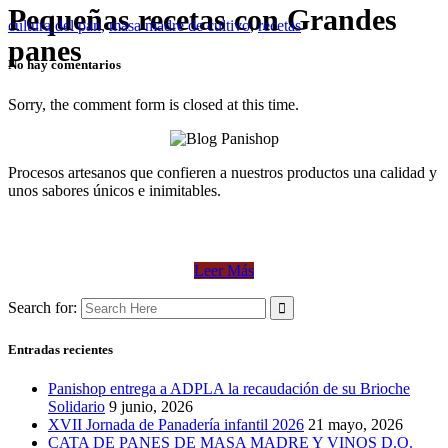
Pequeñas recetas con Grandes
cultura del pan
,
masa madre de cultivo
,
recetas
panes
No hay comentarios
Sorry, the comment form is closed at this time.
Procesos artesanos que confieren a nuestros productos una calidad y
unos sabores únicos e inimitables.
Leer Más
Search for:
Entradas recientes
Panishop entrega a ADPLA la recaudación de su Brioche
Solidario
9 junio, 2026
XVII Jornada de Panadería infantil 2026
21 mayo, 2026
CATA DE PANES DE MASA MADRE Y VINOS D.O.