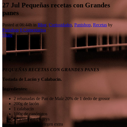
27 Jul
Pequeñas recetas con Grandes
panes
Posted at 06:44h
in
Blog
,
Curiosidades
,
Panishop
,
Recetas
by
Panishop
0 Comentarios
Share
PEQUEÑAS RECETAS CON GRANDES PANES
Tostada de Lacón y Calabacín.
Ingredientes:
2 rebanadas de Pan de Maíz 20% de 1 dedo de grosor
200g de lacón
1 calabacín
100g de canónigos
10 tomatitos cherrys
Aceite de oliva virgen extra