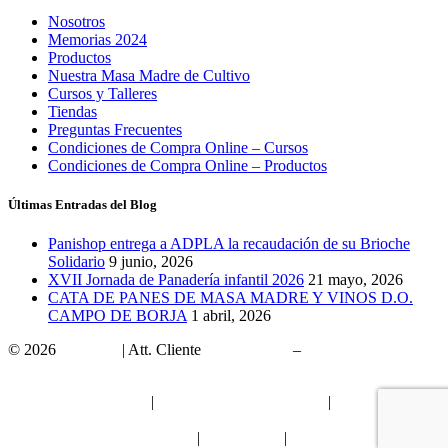
Nosotros
Memorias 2024
Productos
Nuestra Masa Madre de Cultivo
Cursos y Talleres
Tiendas
Preguntas Frecuentes
Condiciones de Compra Online – Cursos
Condiciones de Compra Online – Productos
Últimas Entradas del Blog
Panishop entrega a ADPLA la recaudación de su Brioche
Solidario
9 junio, 2026
XVII Jornada de Panadería infantil 2026
21 mayo, 2026
CATA DE PANES DE MASA MADRE Y VINOS D.O.
CAMPO DE BORJA
1 abril, 2026
© 2026
Panishop
| Att. Cliente
902 10 15 00
–
panishop@panishop.com
Franquicias Panadería
|
Proyectos y Subvenciones
|
Política
Privacidad
Canal Interno de información
|
Aviso Legal
|
Cookies