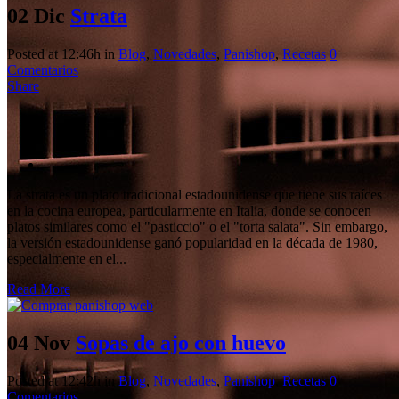
02 Dic
Strata
Posted at 12:46h
in
Blog
,
Novedades
,
Panishop
,
Recetas
0
Comentarios
Share
La strata es un plato tradicional estadounidense que tiene sus raíces
en la cocina europea, particularmente en Italia, donde se conocen
platos similares como el "pasticcio" o el "torta salata". Sin embargo,
la versión estadounidense ganó popularidad en la década de 1980,
especialmente en el...
Read More
04 Nov
Sopas de ajo con huevo
Posted at 12:42h
in
Blog
,
Novedades
,
Panishop
,
Recetas
0
Comentarios