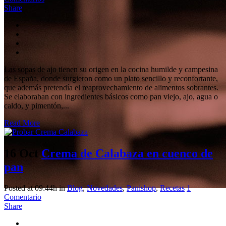
Share
Las sopas de ajo tienen su origen en la cocina humilde y campesina
de España, donde surgieron como un plato sencillo y reconfortante,
que además pretendía el reaprovechamiento de alimentos sobrantes.
Se elaboraban con ingredientes básicos como pan viejo, ajo, agua o
caldo, y pimentón,...
Read More
16 Oct
Crema de Calabaza en cuenco de
pan
Posted at 09:44h
in
Blog
,
Novedades
,
Panishop
,
Recetas
1
Comentario
Share