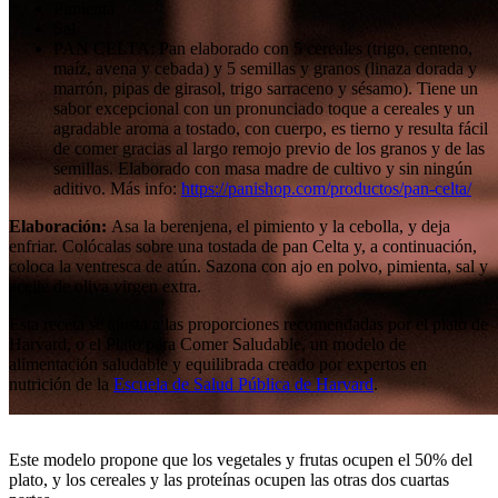
Pimienta
Sal
PAN CELTA: Pan elaborado con 5 cereales (trigo, centeno,
maíz, avena y cebada) y 5 semillas y granos (linaza dorada y
marrón, pipas de girasol, trigo sarraceno y sésamo). Tiene un
sabor excepcional con un pronunciado toque a cereales y un
agradable aroma a tostado, con cuerpo, es tierno y resulta fácil
de comer gracias al largo remojo previo de los granos y de las
semillas. Elaborado con masa madre de cultivo y sin ningún
aditivo. Más info:
https://panishop.com/productos/pan-celta/
Elaboración:
Asa la berenjena, el pimiento y la cebolla, y deja
enfriar. Colócalas sobre una tostada de pan Celta y, a continuación,
coloca la ventresca de atún. Sazona con ajo en polvo, pimienta, sal y
aceite de oliva virgen extra.
Esta receta se ajusta a las proporciones recomendadas por el plato de
Harvard, o el Plato para Comer Saludable, un modelo de
alimentación saludable y equilibrada creado por expertos en
nutrición de la
Escuela de Salud Pública de Harvard
.
Este modelo propone que los vegetales y frutas ocupen el 50% del
plato, y los cereales y las proteínas ocupen las otras dos cuartas