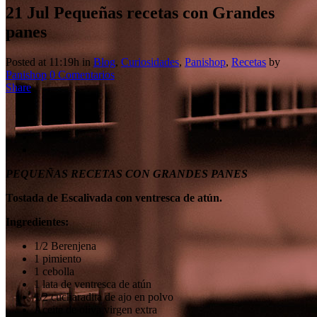
21 Jul
Pequeñas recetas con Grandes
panes
Posted at 11:19h
in
Blog
,
Curiosidades
,
Panishop
,
Recetas
by
Panishop
0 Comentarios
Share
PEQUEÑAS RECETAS CON GRANDES PANES
Tostada de Escalivada con ventresca de atún.
Ingredientes:
1/2 Berenjena
1 pimiento
1 cebolla
1 lata de ventresca de atún
1/2 cucharadita de ajo en polvo
Aceite de oliva virgen extra