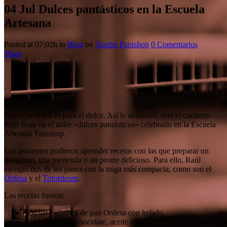
04 Jul
Dulces pantásticos en la Escuela
Artesana
Posted at 07:02h
in
Blog
by
Sandra Panishop
0 Comentarios
Share
El pan también es para el dulce. Así lo demostró ayer el cocinero
Raúl Ruiz en el taller «dulces pantásticos» celebrado en la Escuela
Artesana Panishop.
Los asistentes pudieron aprender recetas con las que preparar un
desayuno, una merienda o un postre delicioso. Para ello, Raúl
escogió dos de los panes con la miga más compacta, como son el
Ordesa
y el
Tritordeum
.
Las recetas fueron:
Torrijas calientes de pan Ordesa con helado.
Pan tritordeum, chocolate, aceite y sal.