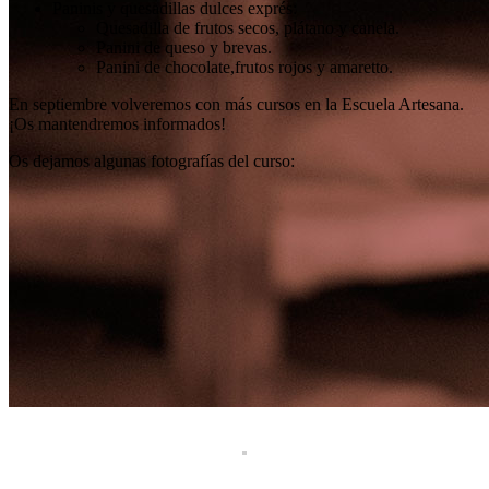
Paninis y quesadillas dulces exprés:
Quesadilla de frutos secos, plátano y canela.
Panini de queso y brevas.
Panini de chocolate,frutos rojos y amaretto.
En septiembre volveremos con más cursos en la Escuela Artesana.
¡Os mantendremos informados!
Os dejamos algunas fotografías del curso: