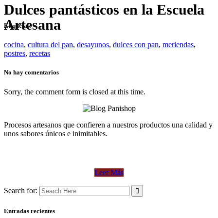
Dulces pantásticos en la Escuela
Artesana
Etiquetas:
cocina
,
cultura del pan
,
desayunos
,
dulces con pan
,
meriendas
,
postres
,
recetas
No hay comentarios
Sorry, the comment form is closed at this time.
Procesos artesanos que confieren a nuestros productos una calidad y
unos sabores únicos e inimitables.
Leer Más
Search for:
Entradas recientes