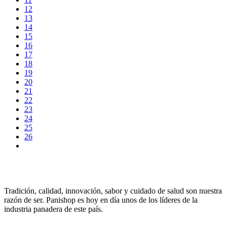
12
13
14
15
16
17
18
19
20
21
22
23
24
25
26
Tradición, calidad, innovación, sabor y cuidado de salud son nuestra
razón de ser. Panishop es hoy en día unos de los líderes de la
industria panadera de este país.